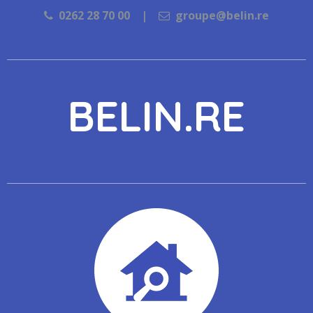
0262 28 70 00 |
groupe@belin.re
BELIN.RE